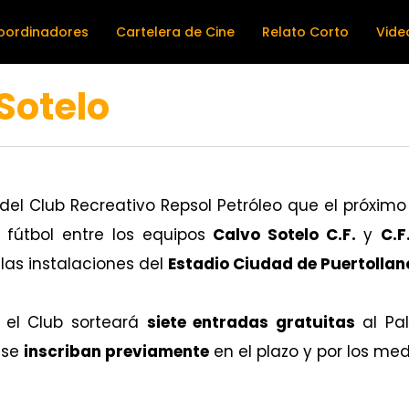
oordinadores
Cartelera de Cine
Relato Corto
Vide
Sotelo
 del Club Recreativo Repsol Petróleo que el próxi
 fútbol entre los equipos
Calvo Sotelo C.F.
y
C.F
las instalaciones del
Estadio Ciudad de Puertollan
 el Club sorteará
siete entradas gratuitas
al Pal
e se
inscriban previamente
en el plazo y por los med