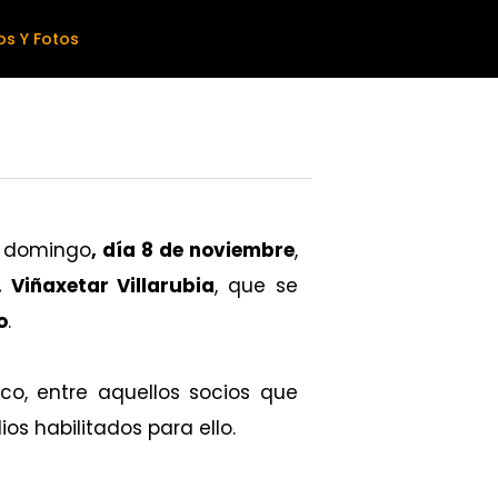
os Y Fotos
mo domingo
, día 8 de noviembre
,
. Viñaxetar Villarubia
, que se
o
.
co, entre aquellos socios que
ios habilitados para ello.