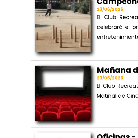
Campeona
23/06/2026
El Club Recre
celebrará el p
entretenimiento
Mañana d
23/06/2026
El Club Recrea
Matinal de Cin
Oficinas -