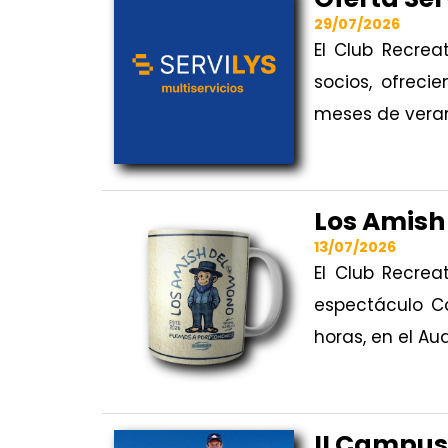
29/07/2026
El Club Recrea
socios, ofreci
meses de vera
Los Amish
13/07/2026
El Club Recrea
espectáculo Ca
horas, en el Au
II Campus