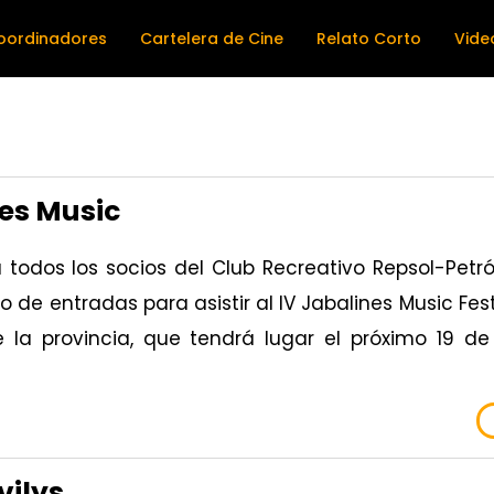
oordinadores
Cartelera de Cine
Relato Corto
Vide
nes Music
todos los socios del Club Recreativo Repsol-Petr
 de entradas para asistir al IV Jabalines Music Fest
la provincia, que tendrá lugar el próximo 19 d
vilys